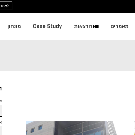
לאתר
מאמרים
הרצאות
Case Study
מונחון
ה
ש
אי