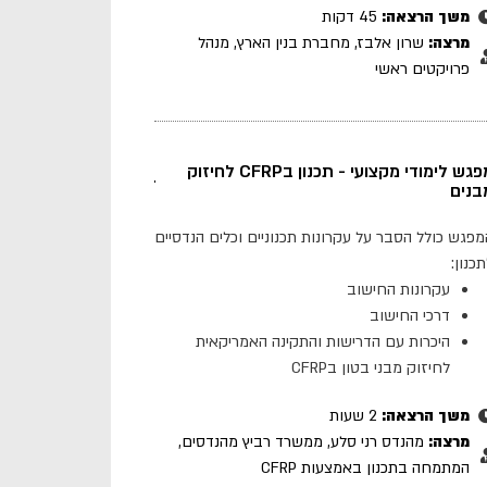
משך הרצאה:
45 דקות
מרצה:
שרון אלבז, מחברת בנין הארץ, מנהל
פרויקטים ראשי
מפגש לימודי מקצועי - תכנון בCFRP לחיזוק
בנים
מפגש כולל הסבר על עקרונות תכנוניים וכלים הנדסיים
כנון:
עקרונות החישוב
דרכי החישוב
היכרות עם הדרישות והתקינה האמריקאית
לחיזוק מבני בטון בCFRP
משך הרצאה:
2 שעות
מרצה:
מהנדס רני סלע, ממשרד רביץ מהנדסים,
המתמחה בתכנון באמצעות CFRP