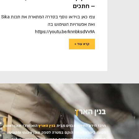
– חתכים
צפו כאן בוידאו נוסף בסדרה המתארת את תכנת Sika
ואת אפשרויות השימוש בה
https://youtu.be/knnbksdVv9A
קרא עוד »
מרכז הידע לחיזוק מבנים מבית
בנין הארץ
הוא מרכז תוכן ראשון
מסוגו בישראל אשר הוקם במטרה לספק תוכן איכותי ומקצועי.