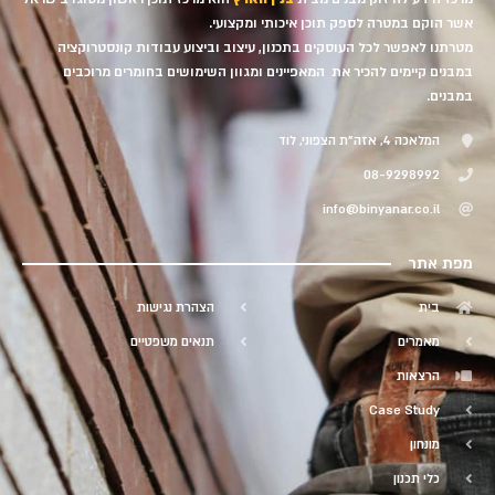
אשר הוקם במטרה לספק תוכן איכותי ומקצועי.
מטרתנו לאפשר לכל העוסקים בתכנון, עיצוב וביצוע עבודות קונסטרוקציה
במבנים קיימים להכיר את המאפיינים ומגוון השימושים בחומרים מרוכבים
במבנים.
המלאכה 4, אזה"ת הצפוני, לוד
08-9298992
info@binyanar.co.il
מפת אתר
בית
הצהרת נגישות
מאמרים
תנאים משפטיים
הרצאות
Case Study
מונחון
כלי תכנון